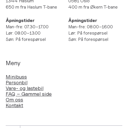
1344 Haslum
0581 Oslo
650 m fra Haslum T-bane
400 m fra Økern T-bane
Åpningstider
Åpningstider
Man-fre: 07.30–17.00
Man-fre: 08.00–16.00
Lør: 08.00–13.00
Lør: På forespørsel
Søn: På forespørsel
Søn: På forespørsel
Meny
Minibuss
Personbil
Vare- og lastebil
FAQ – Gammel side
Om oss
Kontakt